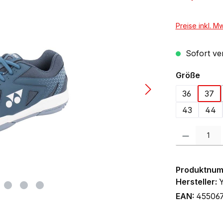
Preise inkl. M
Sofort ver
ausw
Größe
36
37
43
44
Produkt Anzah
Produktnu
Hersteller:
EAN:
45506