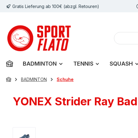
Gratis Lieferung ab 100€ (abzgl. Retouren)
m Hauptinhalt springen
Zur Suche springen
Zur Hauptnavigation springen
BADMINTON
TENNIS
SQUASH
BADMINTON
Schuhe
YONEX Strider Ray Bad
Bildergalerie überspringen