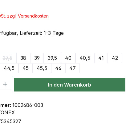
wSt. zzgl. Versandkosten
fügbar, Lieferzeit: 1-3 Tage
ählen
37,5
38
39
39,5
40
40,5
41
42
(Diese Option ist zurzeit nicht verfügbar.)
44,5
45
45,5
46
47
l: Gib den gewünschten Wert ein oder benutze die Schaltflächen um
In den Warenkorb
mmer:
1002686-003
YONEX
75345327