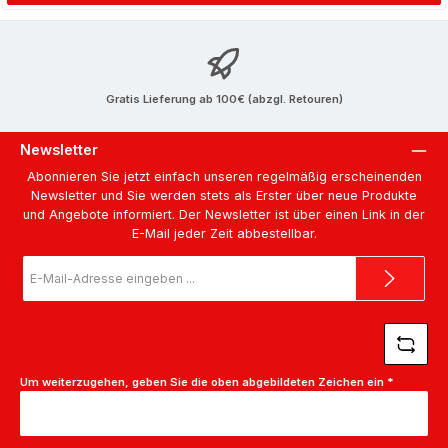
Gratis Lieferung ab 100€ (abzgl. Retouren)
Newsletter
Abonnieren Sie jetzt einfach unseren regelmäßig erscheinenden
Newsletter und Sie werden stets als Erster über neue Produkte
und Angebote informiert. Der Newsletter ist über einen Link in der
E-Mail jeder Zeit abbestellbar.
E-
Mail-
Adresse
*
Um weiterzugehen, geben Sie die oben abgebildeten Zeichen ein
*