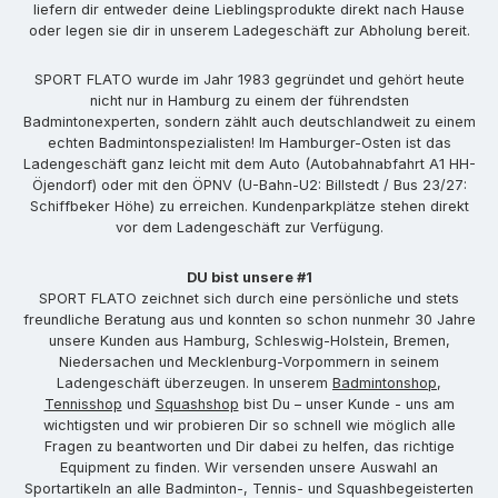
liefern dir entweder deine Lieblingsprodukte direkt nach Hause
oder legen sie dir in unserem Ladegeschäft zur Abholung bereit.
SPORT FLATO wurde im Jahr 1983 gegründet und gehört heute
nicht nur in Hamburg zu einem der führendsten
Badmintonexperten, sondern zählt auch deutschlandweit zu einem
echten Badmintonspezialisten! Im Hamburger-Osten ist das
Ladengeschäft ganz leicht mit dem Auto (Autobahnabfahrt A1 HH-
Öjendorf) oder mit den ÖPNV (U-Bahn-U2: Billstedt / Bus 23/27:
Schiffbeker Höhe) zu erreichen. Kundenparkplätze stehen direkt
vor dem Ladengeschäft zur Verfügung.
DU bist unsere #1
SPORT FLATO zeichnet sich durch eine persönliche und stets
freundliche Beratung aus und konnten so schon nunmehr 30 Jahre
unsere Kunden aus Hamburg, Schleswig-Holstein, Bremen,
Niedersachen und Mecklenburg-Vorpommern in seinem
Ladengeschäft überzeugen. In unserem
Badmintonshop
,
Tennisshop
und
Squashshop
bist Du – unser Kunde - uns am
wichtigsten und wir probieren Dir so schnell wie möglich alle
Fragen zu beantworten und Dir dabei zu helfen, das richtige
Equipment zu finden. Wir versenden unsere Auswahl an
Sportartikeln an alle Badminton-, Tennis- und Squashbegeisterten