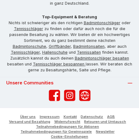
in ganz Deutschland.
Top-Equipment & Beratung
Nichts ist schwieriger als den richtigen
Badmintonschläger
oder
Tennisschläger
zu finden oder dafür auch noch die für die
passende Besaitung zu wählen. Wir bieten dir ein hochwertiges
Sortiment, wo du ganz bestimmt deine nächsten
Badmintonschuhe
,
Griffbänder
,
Badmintonsaiten
, aber auch
Tennisschläger
,
Hallenschuhe
und
Tennissaiten
finden kannst.
Zusätzlich kannst du auch deinen
Badmintonschläger besaiten
besaiten und
Tennisschläger bespannen
lassen. Wir beraten dich
gerne zu Besaitungshärte, Saite und Pflege.
Unsere Communities
Facebook
Instagram
Website
Über uns
Impressum
Kontakt
Datenschutz
AGB
Versand und Bezahlung
Widerrufsrecht
Retouren und Umtausch
Teilnahmebedingungen für Aktionen
Teilnahmebedingungen für Gewinnspiele
Newsletter
Cookie-Einstellungen