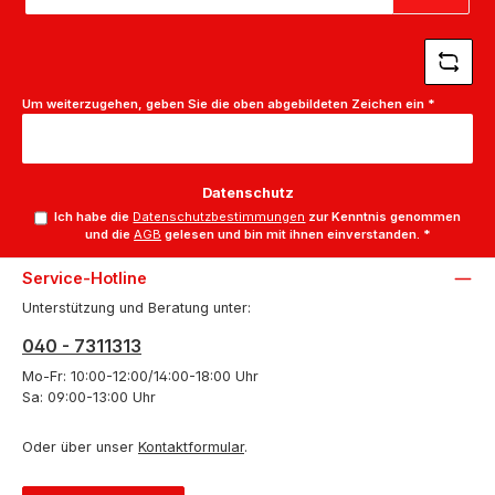
Adresse
*
Um weiterzugehen, geben Sie die oben abgebildeten Zeichen ein
*
Datenschutz
Ich habe die
Datenschutzbestimmungen
zur Kenntnis genommen
und die
AGB
gelesen und bin mit ihnen einverstanden.
*
Service-Hotline
Unterstützung und Beratung unter:
040 - 7311313
Mo-Fr: 10:00-12:00/14:00-18:00 Uhr
Sa: 09:00-13:00 Uhr
Oder über unser
Kontaktformular
.