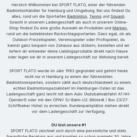
Herzlich Willkommen bei SPORT FLATO, einer der führenden
Badmintonhändler für Hamburg und Umgebung. Bei uns findest Du
alles, rund um die Sportarten
Badminton
,
Tennis
und
Squash
.
Sowohl in unserem Ladengeschäft als auch in unserem Online-
Shop findest Du eine große Auswahl an Produkten und
Marken
,
rund um die beliebtesten Rückschlagsportarten. Ganz egal, ob als
Outdoor-Freizeitspieler, Vereinsspieler oder Profispieler, du
kannst ganz bequem von Zuhause aus stöbern, bestellen und wir
liefern dir entweder deine Lieblingsprodukte direkt nach Hause
oder legen sie dir in unserem Ladegeschäft zur Abholung bereit.
SPORT FLATO wurde im Jahr 1983 gegründet und gehört heute
nicht nur in Hamburg zu einem der führendsten
Badmintonexperten, sondern zählt auch deutschlandweit zu einem
echten Badmintonspezialisten! Im Hamburger-Osten ist das
Ladengeschäft ganz leicht mit dem Auto (Autobahnabfahrt A1 HH-
Öjendorf) oder mit den ÖPNV (U-Bahn-U2: Billstedt / Bus 23/27:
Schiffbeker Höhe) zu erreichen. Kundenparkplätze stehen direkt
vor dem Ladengeschäft zur Verfügung.
DU bist unsere #1
SPORT FLATO zeichnet sich durch eine persönliche und stets
freundliche Beratung aus und konnten so schon nunmehr 30 Jahre